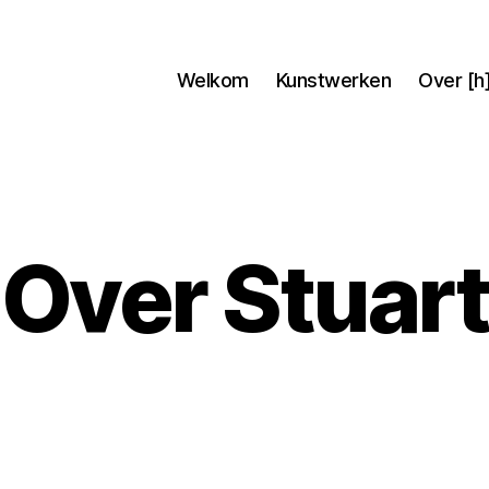
Welkom
Kunstwerken
Over [h
Over Stuart