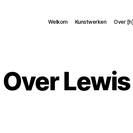
Welkom
Kunstwerken
Over [h
Over Lewis