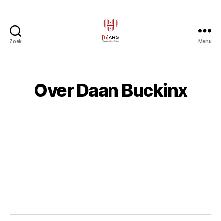
Zoek
Menu
Hars
-
Kloppend
kunsthart
Over Daan Buckinx